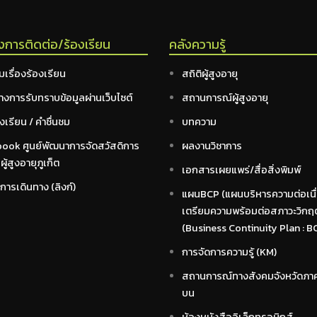
งการติดต่อ/ร้องเรียน
คลังความรู้
มเรื่องร้องเรียน
สถิติผู้สูงอายุ
างการรับทราบข้อมูลผ่านเว็บไซต์
สถานการณ์ผู้สูงอายุ
งเรียน / คำชื่นชม
บทความ
ook ศูนย์พัฒนาการจัดสวัสดิการ
ผลงานวิชาการ
ู้สูงอายุภูเก็ต
เอกสารเผยแพร่/สื่อสิ่งพิมพ์
การเดินทาง (ลิงก์)
แผนBCP (แผนบริหารความต่อเนื
เตรียมความพร้อมต่อสภาวะวิกฤ
(Business Continuity Plan : B
การจัดการความรู้ (KM)
สถานการณ์ทางสังคมจังหวัดภา
บน
ห้องหนังสืออิเล็กทรอนิกส์