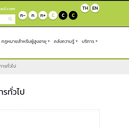
TH
EN
ail.com
ก-
ก
ก+
C
C
C
กฏหมายสำหรับผู้สูงอายุ
คลังความรู้
บริการ
ารทั่วไป
รทั่วไป