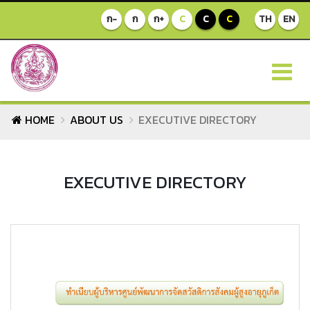
ก-
ก
ก+
C
C
C
TH
EN
HOME
ABOUT US
EXECUTIVE DIRECTORY
EXECUTIVE DIRECTORY